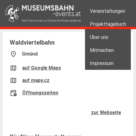
Veranstaltungen
Projekttagebuch
Über uns
Waldviertelbahn
Mitmachen
location_on
Gmünd
Impressum
map
auf Google Maps
map
auf mapy.cz
calendar_clock
Öffnungszeiten
zur Webseite